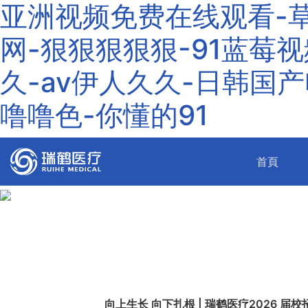
亚洲视频免费在线观看-草
网-狠狠狠狠狠-91蓝莓
久-av伊人久久-日韩国
噜噜色-你懂的91
(curre
首頁
向上生长 向下扎根 | 瑞鹤医疗2026 届