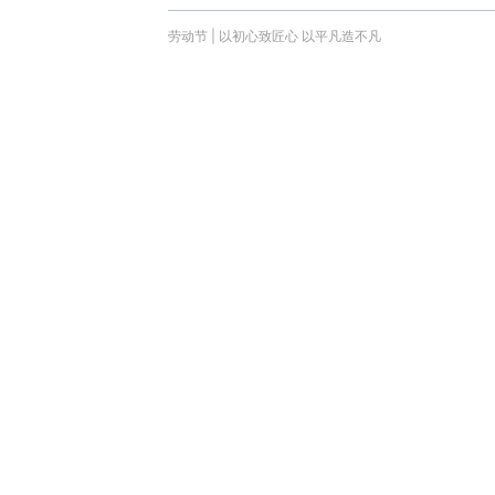
劳动节 | 以初心致匠心 以平凡造不凡
时间 :
2026-05-01 00:00:00
聚焦CMEF | 瑞鹤医疗关节置换手术机器人
等产品矩阵亮相
聚焦CMEF | 瑞鹤医疗关节置换手术机器人、Holosight
创伤手术机器人等产品矩阵亮相
时间 :
2026-04-12 20:00:00
砺精兵 破长空 | 瑞鹤医疗2026年3月