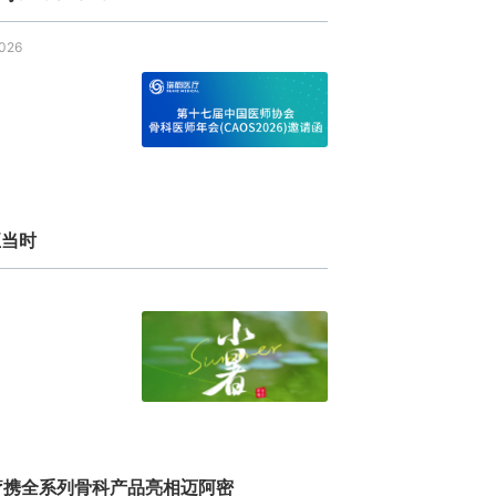
026
正当时
 瑞鹤医疗携全系列骨科产品亮相迈阿密