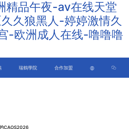
精品午夜-av在线天堂
区久久狼黑人-婷婷激情久
皇宫-欧洲成人在线-噜噜噜
鶴
瑞鶴學院
合作加盟
CAOS2026