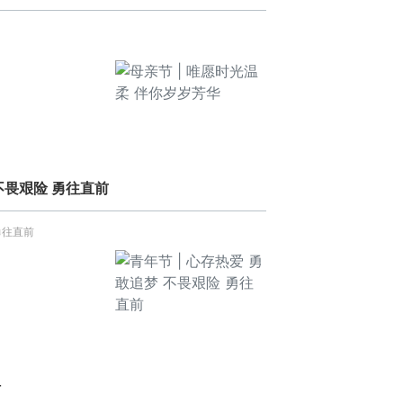
 不畏艰险 勇往直前
勇往直前
时