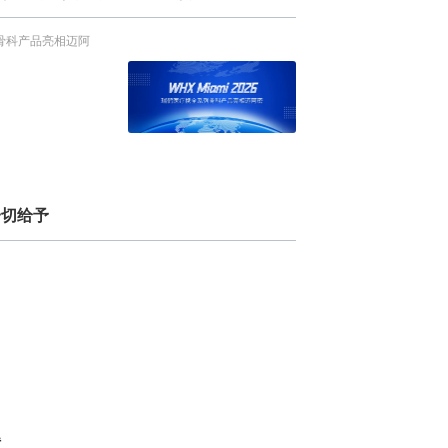
系列骨科产品亮相迈阿
一切给予
得