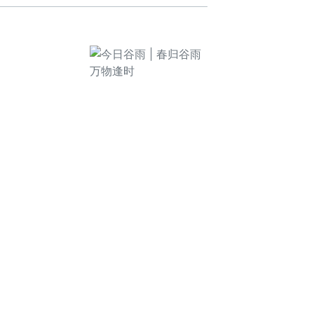
春归清明雨时节
时节
，瑞鹤医疗亮相AAOS 2026