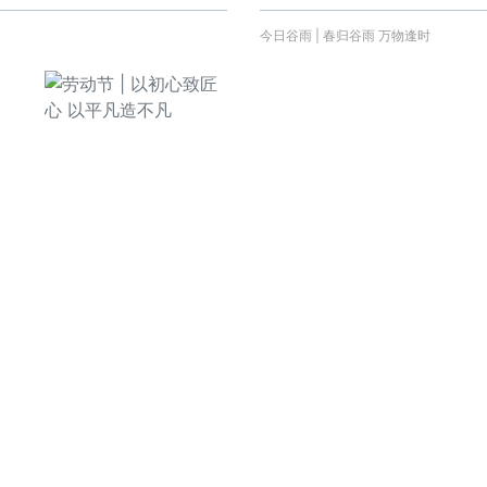
今日谷雨 | 春归谷雨 万物逢时
时间 :
2026-04-20 08:00:00
、Holosight创伤手术机器人
今日清明 | 人间四月芳菲始 
今日清明 | 人间四月芳菲始 春归清明雨
时间 :
2026-04-05 10:00:00
销售特训营圆满落幕
共话全球骨科未来 | 跨越重洋