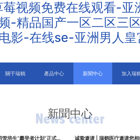
莓视频免费在线观看-亚洲
视频-精品国产一区二区三
产电影-在线se-亚洲男人
nt)
關于瑞鶴
產品中心
新聞中心
加入瑞
新聞中心
校招管培生“攀登者计划”正式开
诚挚邀请 | 瑞鹤医疗邀请您相约